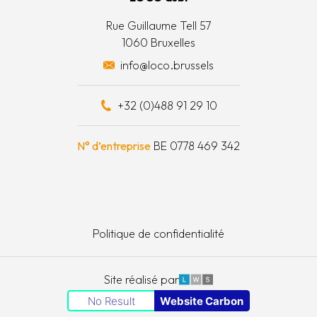
 actions
Rue Guillaume Tell 57
1060 Bruxelles
 surplus alimentaires
info@loco.brussels
 financièrement
+32 (0)488 91 29 10
e à outils
N° d’entreprise
BE 0778 469 342
Politique de confidentialité
LWS
Site réalisé par
No Result
Website Carbon