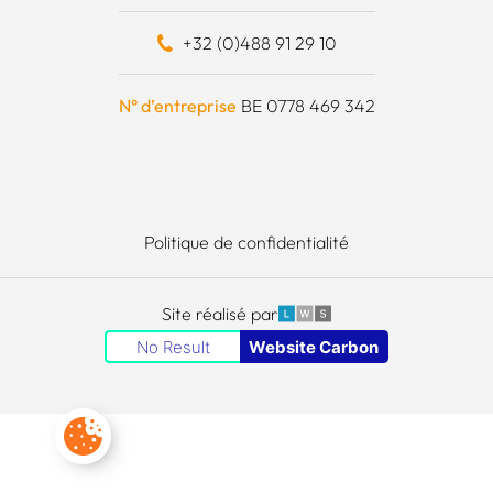
 financièrement
+32 (0)488 91 29 10
e à outils
N° d’entreprise
BE 0778 469 342
Politique de confidentialité
LWS
Site réalisé par
No Result
Website Carbon
Paramètres des cookies