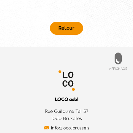
Retour
Pied de page
PD
ESSÉ ?
MENU
de cookies
ccueil
ez-nous
Affich
AFFICHAGE
 légales
’est quoi ?
 générales
’équipe
LOCO asbl
 actions
Rue Guillaume Tell 57
1060 Bruxelles
 surplus alimentaires
info@loco.brussels