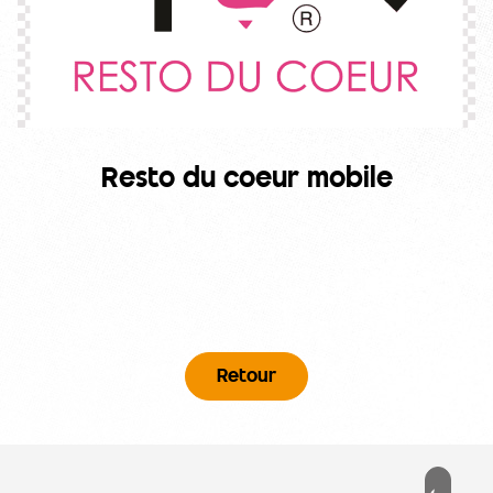
Resto du coeur mobile
Retour
Pied de page
PD
ESSÉ ?
MENU