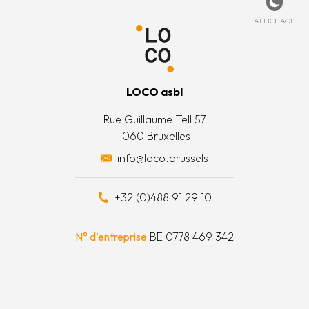
de cookies
ccueil
ez-nous
Affich
AFFICHAGE
 légales
’est quoi ?
 générales
’équipe
LOCO asbl
 actions
Rue Guillaume Tell 57
1060 Bruxelles
 surplus alimentaires
info@loco.brussels
 financièrement
+32 (0)488 91 29 10
e à outils
N° d’entreprise
BE 0778 469 342