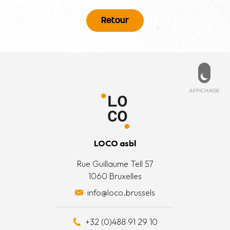
Retour
Pied de page
PD
ESSÉ ?
MENU
de cookies
ccueil
ez-nous
Affich
AFFICHAGE
 légales
’est quoi ?
 générales
’équipe
LOCO asbl
 actions
Rue Guillaume Tell 57
1060 Bruxelles
 surplus alimentaires
info@loco.brussels
 financièrement
+32 (0)488 91 29 10
e à outils