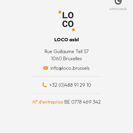
de cookies
ccueil
ez-nous
Affich
AFFICHAGE
 légales
’est quoi ?
 générales
’équipe
LOCO asbl
 actions
Rue Guillaume Tell 57
1060 Bruxelles
 surplus alimentaires
info@loco.brussels
 financièrement
+32 (0)488 91 29 10
e à outils
N° d’entreprise
BE 0778 469 342