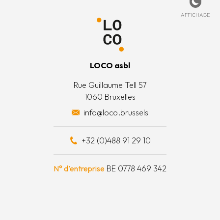
de cookies
ccueil
ez-nous
Affich
AFFICHAGE
 légales
’est quoi ?
 générales
’équipe
LOCO asbl
 actions
Rue Guillaume Tell 57
1060 Bruxelles
 surplus alimentaires
info@loco.brussels
 financièrement
+32 (0)488 91 29 10
e à outils
N° d’entreprise
BE 0778 469 342