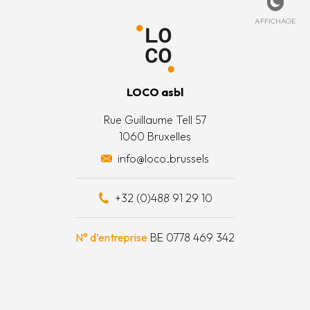
de cookies
ccueil
ez-nous
Affich
AFFICHAGE
 légales
’est quoi ?
 générales
’équipe
LOCO asbl
 actions
Rue Guillaume Tell 57
1060 Bruxelles
 surplus alimentaires
info@loco.brussels
 financièrement
+32 (0)488 91 29 10
e à outils
N° d’entreprise
BE 0778 469 342