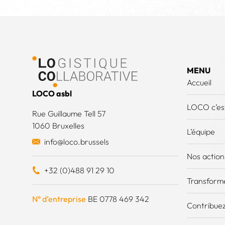
Pied de page
MENU
Accueil
LOCO asbl
LOCO c’est
Rue Guillaume Tell 57
1060 Bruxelles
L’équipe
info@loco.brussels
Nos action
+32 (0)488 91 29 10
Transforme
N° d’entreprise
BE 0778 469 342
Contribuez