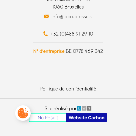
1060 Bruxelles
 surplus alimentaires
info@loco.brussels
 financièrement
+32 (0)488 91 29 10
e à outils
N° d’entreprise
BE 0778 469 342
Politique de confidentialité
LWS
Site réalisé par
Paramètres des cookies
No Result
Website Carbon