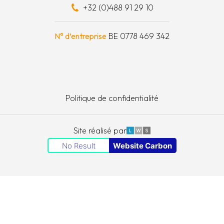
+32 (0)488 91 29 10
schapskist
N° d’entreprise
BE 0778 469 342
Politique de confidentialité
LWS
Site réalisé par
No Result
Website Carbon