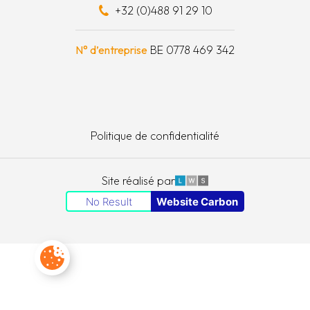
+32 (0)488 91 29 10
e à outils
N° d’entreprise
BE 0778 469 342
Politique de confidentialité
LWS
Site réalisé par
No Result
Website Carbon
Paramètres des cookies