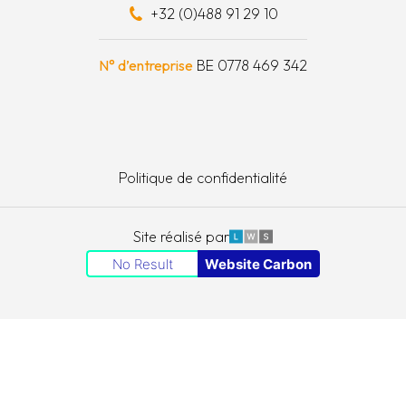
+32 (0)488 91 29 10
schapskist
N° d’entreprise
BE 0778 469 342
Politique de confidentialité
LWS
Site réalisé par
No Result
Website Carbon