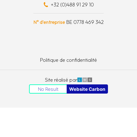
+32 (0)488 91 29 10
schapskist
N° d’entreprise
BE 0778 469 342
Politique de confidentialité
LWS
Site réalisé par
No Result
Website Carbon