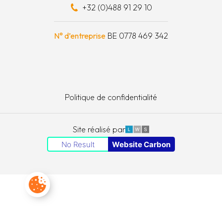
+32 (0)488 91 29 10
e à outils
N° d’entreprise
BE 0778 469 342
Politique de confidentialité
LWS
Site réalisé par
No Result
Website Carbon
Paramètres des cookies